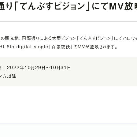
通り「てんぶすビジョン」にてMV放
RELEASE
NOTE
GOODS SHOP
「 一个晴天」
の観光地、国際通りにある大型ビジョン「てんぶすビジョン」にてハロウ
I 6th digital single「百鬼夜妖」のMVが放映されます。
CONTACT
 ： 2022年10月29日〜10月31日
 夕方以降