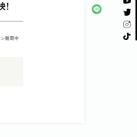
映！
ィン期間中