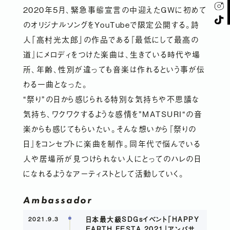
PROFILE
2020年5月、緊急事態宣言の中迎えたGWに初めて
のオリジナルソングをYouTubeで限定公開する。詩
RELEASE
人「高村光太郎」の作品である『最低にして最高の
道』にメロディをつけた楽曲は、生きている時代や場
NOTE
所、年齢、性別が違っても音楽は作れるという事が伝
わる一曲となった。
GOODS SHOP
「 一个晴天」
“祭り”の日から感じられる特別な気持ちや不思議な
気持ち、ワクワクするような感情を”MATSURI“の音
CONTACT
楽からも感じてもらいたい。そんな想いから『祭りの
日』をコンセプトに楽曲を制作。同年代で悩んでいる
人や居場所が見つけられない人にとってのハレの日
になれるようなアーティストとして活動していく。
Ambassador
日本最大級SDGsイベント「HAPPY
2021.9.3
EARTH FESTA 2021」アンバサ